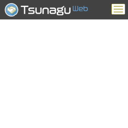
News
HOME
|
News
|
template.detail
[%title%]
[%article_date_notime_wa%]
[%list_start%]
[%list_end%]
[%article%]